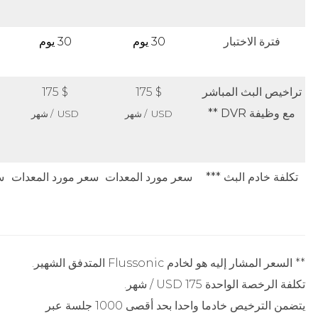
فترة الاختبار
30 يوم
30 يوم
تراخيص البث المباشر
$ 175
$ 175
مع وظيفة DVR **
USD / شهر
USD / شهر
تكلفة خادم البث ***
سعر مورد المعدات
سعر مورد المعدات
س
** السعر المشار إليه هو لخادم Flussonic المتدفق الشهير.
تكلفة الرخصة الواحدة 175 USD / شهر.
يتضمن الترخيص خادما واحدا بحد أقصى 1000 جلسة عبر