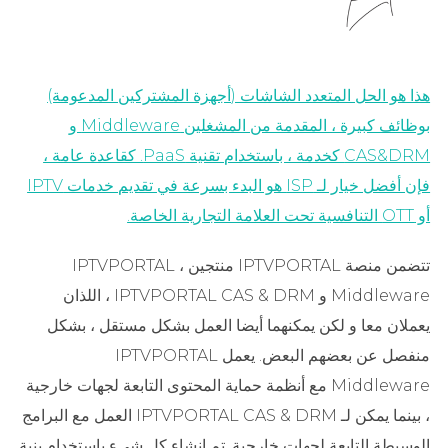
هذا هو الحل المتعدد الشاشات (أجهزة المشتركين المدعومة)
بوظائف كبيرة ، المقدمة من المشغلين Middleware و
CAS&DRM كخدمة ، باستخدام تقنية PaaS. كقاعدة عامة ،
فإن أفضل خيار لـ ISP هو البدء بسرعة في تقديم خدمات IPTV
أو OTT التنافسية تحت العلامة التجارية الخاصة.
تتضمن منصة IPTVPORTAL منتجين ، IPTVPORTAL
Middleware و IPTVPORTAL CAS & DRM ، اللذان
يعملان معا و لكن يمكنهما أيضا العمل بشكل مستقل ، بشكل
منفصل عن بعضهم البعض. يعمل IPTVPORTAL
Middleware مع أنظمة حماية المحتوى التابعة لجهات خارجية
، بينما يمكن لـ IPTVPORTAL CAS & DRM العمل مع البرامج
الوسيطة التابعة لجهات خارجية. تم إنشاء كل شيء باستخدام بنية