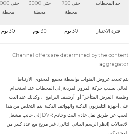
حد المحطات
حتى 750
حتى 3000
حتى 000
محطة
محطة
محطة
فترة الاختبار
30 يوم
30 يوم
30 يوم
Channel offers are determined by the content
aggregator.
يتم تحديد عروض القنوات بواسطة مجمع المحتوى. الارتباط
العالي بسبب حركة المرور الفردية إلى المحطات عند استخدام
وظيفة "العرض المتأخر" أو "أرشيف البرامج" ، وكذلك عند البث
على أجهزة التلفزيون الذكية والهواتف الذكية. يتم التخلص من هذا
العيب عن طريق نقل خادم البث وخادم DVR إلى جانب مشغل
الاتصالات (انظر الرسم البياني التالي). غير مربح مع عدد كبير من
المشتركين.