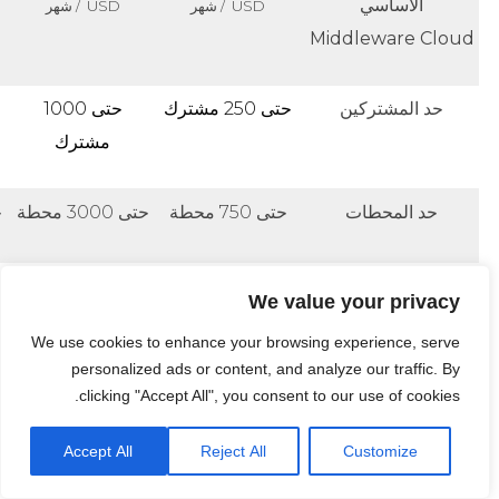
الأساسي
USD / شهر
USD / شهر
Middleware Cloud
حد المشتركين
حتى 250 مشترك
حتى 1000
مشترك
حد المحطات
حتى 750 محطة
حتى 3000 محطة
ح
فترة الاختبار
30 يوم
30 يوم
We value your privacy
We use cookies to enhance your browsing experience, serve
تراخيص على خادم البث
$ 175
$ 175
personalized ads or content, and analyze our traffic. By
مع وظيفة DVR *
USD / شهر
USD / شهر
clicking "Accept All", you consent to our use of cookies.
Accept All
Reject All
Customize
تكلفة خادم البث **
سعر مورد المعدات
سعر مورد المعدات
س