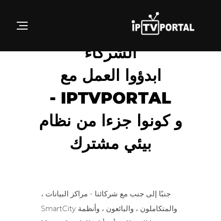
Ski
t
GATION
conten
الشركاء
ابدؤوا العمل مع
IPTVPORTAL -
و كونوا جزءا من نظام
بيئي مشترك
جنبًا إلى جنب مع شركائنا - مراكز البيانات ،
والمتكاملون ، والبائعون ، وأنظمة SmartCity