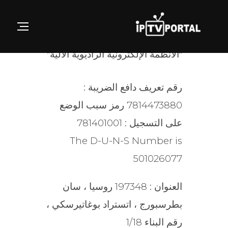
Ski
t
GATION
الشركة ذات المسؤولية المحدودة
conten
"الأنظمة الإلكترونية الراديوية الآلية"
رقم تعريف دافع الضريبة :
7814473880 رمز سبب الوضع
على التسجيل : 781401001
The D-U-N-S Number is
501026077
العنوان : 197348 روسيا ، سان
بطرسبورج ، اتستراد بوغاتيرسكي ،
رقم البناء 1/18