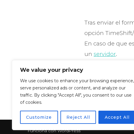
Tras enviar el for
opción TimeShift/
En caso de que es
un
servidor
.
Para la encriptaci
We value your privacy
preparado.
We use cookies to enhance your browsing experience,
serve personalized ads or content, and analyze our
traffic. By clicking "Accept All", you consent to our use
of cookies.
Customize
Reject All
Accept All
Funciona con WordPress