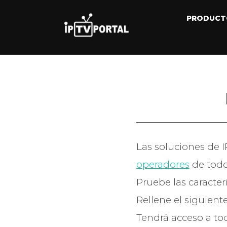
Saltar
al
PRODUCTO
contenido
Las soluciones de
operadores
de todo
Pruebe las caracter
Rellene el siguien
Tendrá acceso a to