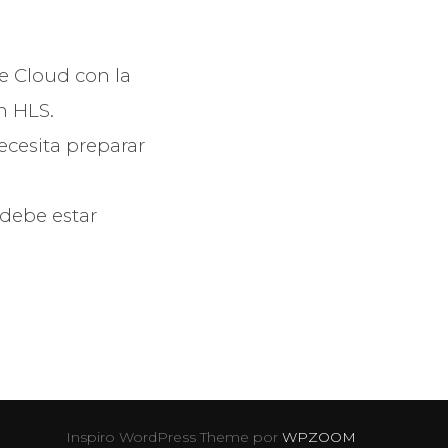
re Cloud con la
n HLS.
ecesita preparar
 debe estar
Inspiro WordPress Theme por
WPZOOM