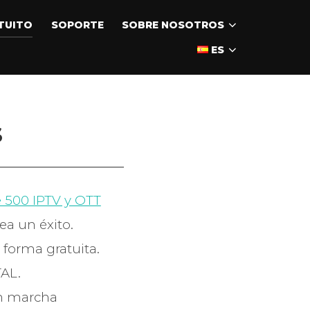
ATUITO
SOPORTE
SOBRE NOSOTROS
ES
S
 500 IPTV y OTT
a un éxito.
 forma gratuita.
TAL.
en marcha