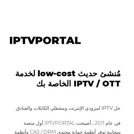
to
content
IPTVPORTAL
مُنشئ حديث low-cost لخدمة
IPTV / OTT الخاصة بك
حل IPTV لمزودي الإنترنت ومشغلي الكابلات والفنادق.
في عام 2011 ، أصبحت IPTVPORTAL أول منصة
سحابية توفر أنظمة حماية محتوى CAS / DRM وأنظمة