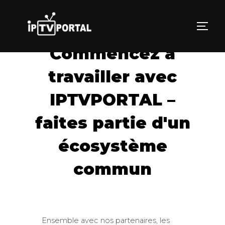
Aller
au
PERM
contenu
Commencez à
travailler avec
IPTVPORTAL –
faites partie d'un
écosystème
commun
Ensemble avec nos partenaires, les